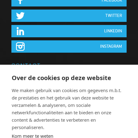
FACEBOOK
TWITTER
LINKEDIN
INSTAGRAM
CONTACT
Over de cookies op deze website
Neon Elite nv
Brugsesteenweg 64
We maken gebruik van cookies om gegevens m.b.t.
de prestaties en het gebruik van deze website te
8740 Pittem
verzamelen & analyseren, om sociale
België
netwerkfunctionaliteiten aan te bieden en onze
T:
+32 051.46 62 63
content & advertenties te verbeteren en
personaliseren.
F: +32 051.46 78 38
Kom meer te weten
neonelite@neonelite.com