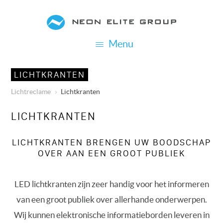
Overslaan
en
naar
Menu
de
inhoud
LICHTKRANTEN
gaan
Lichtreclame
Lichtkranten
KRUIMELPAD
LICHTKRANTEN
LICHTKRANTEN BRENGEN UW BOODSCHAP
OVER AAN EEN GROOT PUBLIEK
LED lichtkranten zijn zeer handig voor het informeren
van een groot publiek over allerhande onderwerpen.
Wij kunnen elektronische informatieborden leveren in