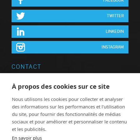
FACEBOOK
TWITTER
LINKEDIN
INSTAGRAM
CONTACT
Neon Elite Groupe
À propos des cookies sur ce site
Brugsesteenweg 64
Nous utilisons les cookies pour collecter et analyser
8740 Pittem
des informations sur les performances et l'utilisation
Belgique
du site, pour fournir des fonctionnalités de médias
T:
+32 051.46 62 63
sociaux et pour améliorer et personnaliser le contenu
et les publicités.
F: +32 051.46 78 38
En savoir plus
neonelite@neonelite.com