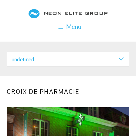
Aller
au
contenu
Menu
principal
REALISATION
CATEGORIES
undefined
CROIX DE PHARMACIE