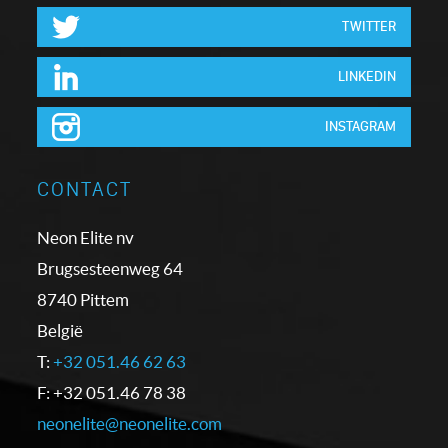
TWITTER
LINKEDIN
INSTAGRAM
CONTACT
Neon Elite nv
Brugsesteenweg 64
8740 Pittem
België
T:
+32 051.46 62 63
F: +32 051.46 78 38
neonelite@neonelite.com