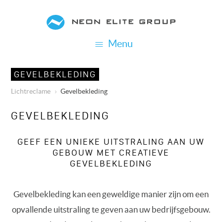
Overslaan
en
naar
Menu
de
inhoud
GEVELBEKLEDING
gaan
Lichtreclame
Gevelbekleding
KRUIMELPAD
GEVELBEKLEDING
GEEF EEN UNIEKE UITSTRALING AAN UW
GEBOUW MET CREATIEVE
GEVELBEKLEDING
Gevelbekleding kan een geweldige manier zijn om een
opvallende uitstraling te geven aan uw bedrijfsgebouw.