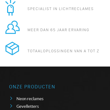
SPECIALIST IN LICHTRECLAMES
MEER DAN 65 JAAR ERVARING
TOTAALOPLOSSINGEN VAN A TOT Z
ONZE PRODUCTEN
Neon reclames
Gevelletters