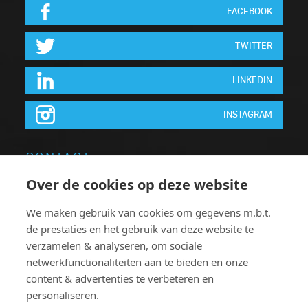
FACEBOOK
TWITTER
LINKEDIN
INSTAGRAM
CONTACT
Over de cookies op deze website
Neon Elite nv
We maken gebruik van cookies om gegevens m.b.t.
Brugsesteenweg 64
de prestaties en het gebruik van deze website te
8740 Pittem
verzamelen & analyseren, om sociale
België
netwerkfunctionaliteiten aan te bieden en onze
T:
+32 051.46 62 63
content & advertenties te verbeteren en
personaliseren.
F: +32 051.46 78 38