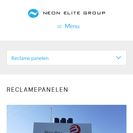
Overslaan
en
naar
Menu
de
inhoud
REALISATION
gaan
CATEGORIES
Reclame panelen
RECLAMEPANELEN