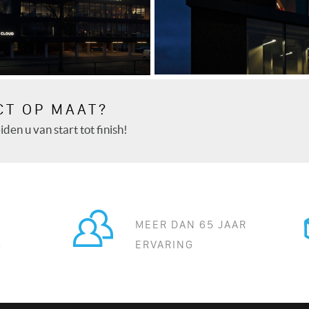
CT OP MAAT?
TRUSTTEAM
den u van start tot finish!
MEER DAN 65 JAAR
S
ERVARING