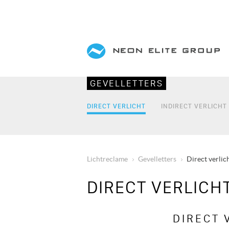
Overslaan
en
naar
de
inhoud
GEVELLETTERS
gaan
DIRECT VERLICHT
INDIRECT VERLICHT
Lichtreclame
Gevelletters
Direct verlic
KRUIMELPAD
DIRECT VERLICH
DIRECT 