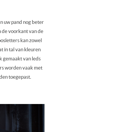
an uw pand nog beter
aan de voorkant van de
oosletters kan zowel
t in tal van kleuren
uik gemaakt van leds
ters worden vaak met
rden toegepast.