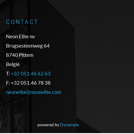
CONTACT
Neon Elite nv
Brugsesteenweg 64
8740 Pittem
België
T:
+32 051.46 62 63
F: +32 051.46 78 38
neonelite@neonelite.com
powered by
Dynamate