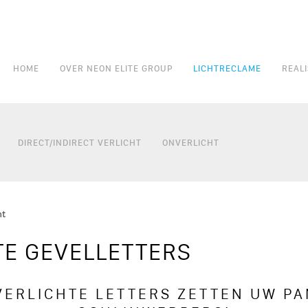
HOME
OVER NEON ELITE GROUP
LICHTRECLAME
REALI
HOOFDNAVIGATIE
DIRECT/INDIRECT VERLICHT
ONVERLICHT
ht
TE GEVELLETTERS
VERLICHTE LETTERS ZETTEN UW PA