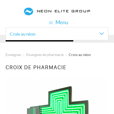
Aller
au
contenu
Menu
principal
Croix au néon
ENSEIGNES DE PHARMACIE
Enseignes
Enseignes de pharmacie
Croix au néon
FIL
D'ARIANE
CROIX DE PHARMACIE