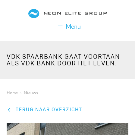
Overslaan
en
naar
Menu
de
inhoud
gaan
VDK SPAARBANK GAAT VOORTAAN
ALS VDK BANK DOOR HET LEVEN.
Home
Nieuws
KRUIMELPAD
TERUG NAAR OVERZICHT