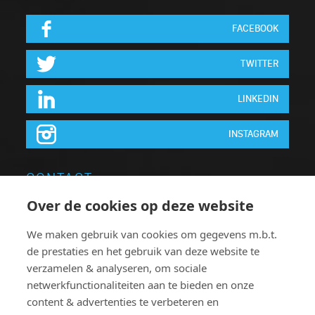
FACEBOOK
TWITTER
LINKEDIN
INSTAGRAM
CONTACT
Over de cookies op deze website
Neon Elite nv
Brugsesteenweg 64
We maken gebruik van cookies om gegevens m.b.t.
de prestaties en het gebruik van deze website te
8740 Pittem
verzamelen & analyseren, om sociale
België
netwerkfunctionaliteiten aan te bieden en onze
T:
+32 051.46 62 63
content & advertenties te verbeteren en