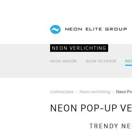
Overslaan
en
naar
de
inhoud
NEON VERLICHTING
gaan
NEON INDOOR
NEON OUTDOOR
NE
Lichtreclame
Neon verlichting
Neon Po
KRUIMELPAD
NEON POP-UP VE
TRENDY NE