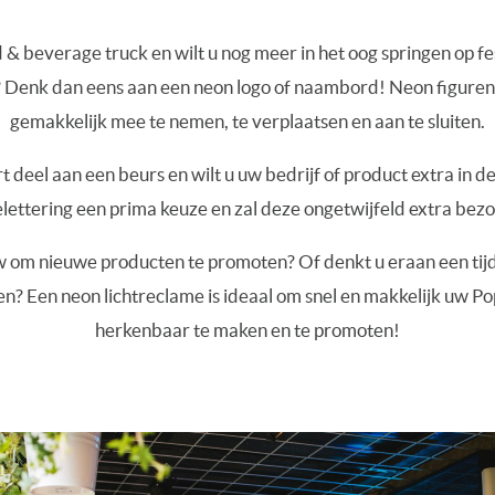
 & beverage truck en wilt u nog meer in het oog springen op fe
Denk dan eens aan een neon logo of naambord! Neon figuren e
gemakkelijk mee te nemen, te verplaatsen en aan te sluiten.
 deel aan een beurs en wilt u uw bedrijf of product extra in de
belettering een prima keuze en zal deze ongetwijfeld extra bez
 om nieuwe producten te promoten? Of denkt u eraan een tijd
en? Een neon lichtreclame is ideaal om snel en makkelijk uw Po
herkenbaar te maken en te promoten!