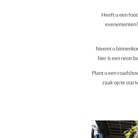
Heeft u een food
evenementen? 
Neemt u binnenkort
hier is een neon 
Plant u een roadshow
zaak op te start