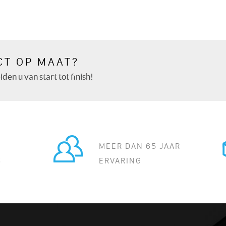
CT OP MAAT?
den u van start tot finish!
MEER DAN 65 JAAR
S
ERVARING