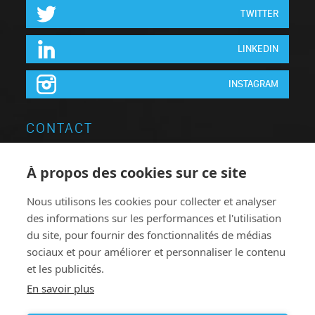
TWITTER
LINKEDIN
INSTAGRAM
CONTACT
Neon Elite Groupe
À propos des cookies sur ce site
Brugsesteenweg 64
Nous utilisons les cookies pour collecter et analyser
8740 Pittem
des informations sur les performances et l'utilisation
Belgique
du site, pour fournir des fonctionnalités de médias
T:
+32 051.46 62 63
sociaux et pour améliorer et personnaliser le contenu
et les publicités.
F: +32 051.46 78 38
En savoir plus
neonelite@neonelite.com