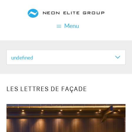
Aller
au
contenu
Menu
principal
REALISATION
CATEGORIES
undefined
LES LETTRES DE FAÇADE