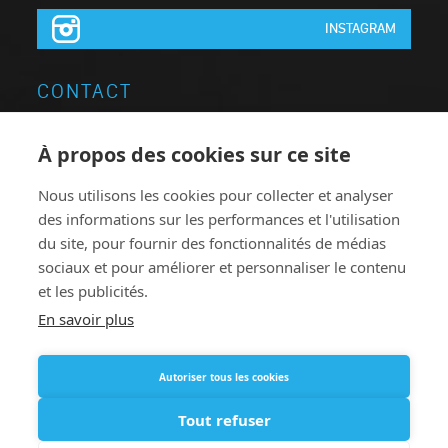
INSTAGRAM
CONTACT
Neon Elite Groupe
À propos des cookies sur ce site
Brugsesteenweg 64
Nous utilisons les cookies pour collecter et analyser
8740 Pittem
des informations sur les performances et l'utilisation
Belgique
du site, pour fournir des fonctionnalités de médias
T:
+32 051.46 62 63
sociaux et pour améliorer et personnaliser le contenu
et les publicités.
F: +32 051.46 78 38
En savoir plus
neonelite@neonelite.com
Autoriser tous les cookies
Tout refuser
© 2016 - 2026
Privacy Policy
Disclaimer
Aide en ligne