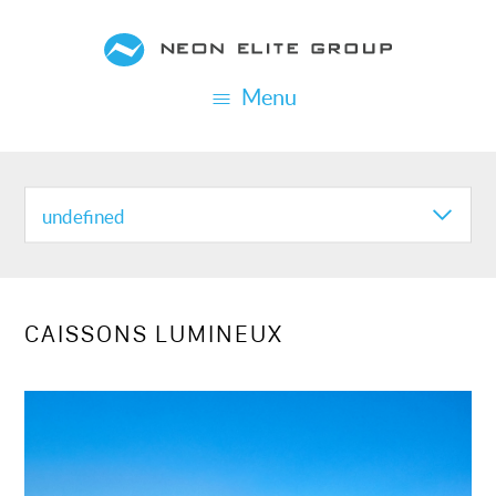
Aller
au
contenu
Menu
principal
REALISATION
CATEGORIES
undefined
CAISSONS LUMINEUX