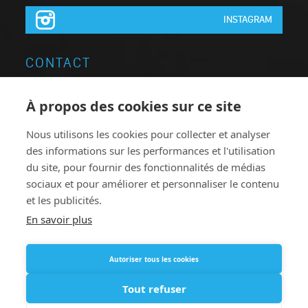
INSTAGRAM
CONTACT
Neon Elite Groupe
À propos des cookies sur ce site
Brugsesteenweg 64
Nous utilisons les cookies pour collecter et analyser
8740 Pittem
des informations sur les performances et l'utilisation
Belgique
du site, pour fournir des fonctionnalités de médias
T:
+32 051.46 62 63
sociaux et pour améliorer et personnaliser le contenu
et les publicités.
F: +32 051.46 78 38
En savoir plus
neonelite@neonelite.com
Autoriser tous les cookies
Tout refuser
© 2016 - 2026
Privacy Policy
Disclaimer
Aide en ligne