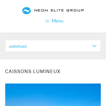
Aller
au
contenu
Menu
principal
REALISATION
CATEGORIES
undefined
CAISSONS LUMINEUX